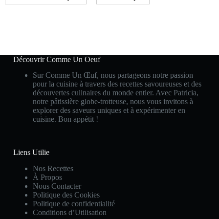
Découvrir Comme Un Oeuf
Sur Comme Un Œuf, nous partageons notre passion
pour la cuisine à travers des recettes savoureuses et des
découvertes culinaires du monde entier. Avec Patricia,
notre pâtissière globe-trotteuse, nous vous invitons à
explorer des saveurs uniques et à expérimenter en
cuisine. Bon appétit !
Liens Utilie
Nos Recettes
À Propos
Nous Contacter
Politique des Cookies
Politique de confidentialité
Conditions d’Utilisation