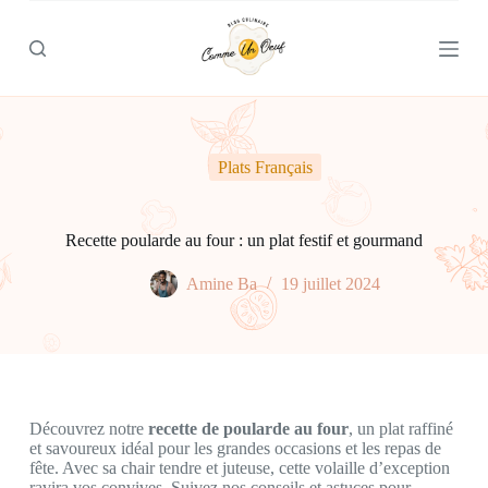
P
a
s
s
e
r
a
u
Plats Français
c
o
n
t
Recette poularde au four : un plat festif et gourmand
e
n
Amine Ba
19 juillet 2024
u
Découvrez notre
recette de poularde au four
, un plat raffiné
et savoureux idéal pour les grandes occasions et les repas de
fête. Avec sa chair tendre et juteuse, cette volaille d’exception
ravira vos convives. Suivez nos conseils et astuces pour