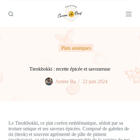
P
a
s
s
e
r
a
u
Plats asiatiques
c
o
n
t
Tteokbokki : recette épicée et savoureuse
e
n
Amine Ba
22 juin 2024
u
Le Tteokbokki, ce plat coréen emblématique, séduit par sa
texture unique et ses saveurs épicées. Composé de galettes de
riz (tteok) et souvent agrémenté de pâte de piment
(gochujang), ce plat est un incontournable de la cuisine de rue