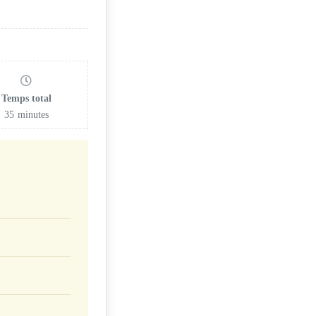
Temps total
35
minutes