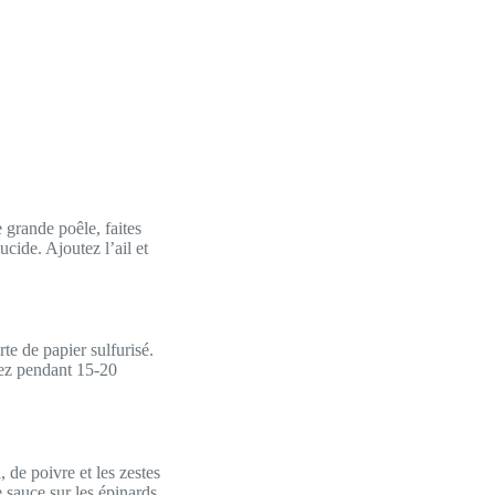
e grande poêle, faites
ucide. Ajoutez l’ail et
te de papier sulfurisé.
rnez pendant 15-20
 de poivre et les zestes
 sauce sur les épinards