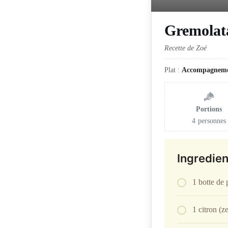
Gremolat
Recette de Zoé
Plat :
Accompagnem
Portions
4
personnes
Ingredien
1 botte de p
1 citron (z