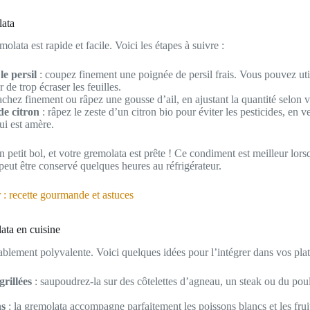
lata
olata est rapide et facile. Voici les étapes à suivre :
le persil
: coupez finement une poignée de persil frais. Vous pouvez uti
 de trop écraser les feuilles.
achez finement ou râpez une gousse d’ail, en ajustant la quantité selon 
de citron
: râpez le zeste d’un citron bio pour éviter les pesticides, en v
ui est amère.
petit bol, et votre gremolata est prête ! Ce condiment est meilleur lorsqu
eut être conservé quelques heures au réfrigérateur.
: recette gourmande et astuces
lata en cuisine
blement polyvalente. Voici quelques idées pour l’intégrer dans vos plat
grillées
: saupoudrez-la sur des côtelettes d’agneau, un steak ou du poul
ns
: la gremolata accompagne parfaitement les poissons blancs et les frui