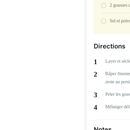
2 gousses d
Sel et poiv
Directions
Laver et séch
Râper finement
zeste au persi
Peler les gous
Mélanger déli
Notes