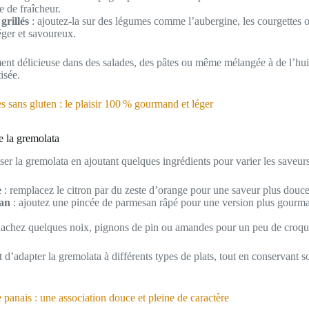
e de fraîcheur.
grillés
: ajoutez-la sur des légumes comme l’aubergine, les courgettes 
ger et savoureux.
ent délicieuse dans des salades, des pâtes ou même mélangée à de l’huil
isée.
s sans gluten : le plaisir 100 % gourmand et léger
de la gremolata
r la gremolata en ajoutant quelques ingrédients pour varier les saveurs
e
: remplacez le citron par du zeste d’orange pour une saveur plus douce 
an
: ajoutez une pincée de parmesan râpé pour une version plus gourma
hachez quelques noix, pignons de pin ou amandes pour un peu de croqu
 d’adapter la gremolata à différents types de plats, tout en conservant so
e panais : une association douce et pleine de caractère