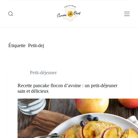
P
a
s
s
e
r
a
u
Étiquette
Petit-dej
c
o
n
t
e
Petit-déjeuner
n
u
Recette pancake flocon d’avoine : un petit-déjeuner
sain et délicieux