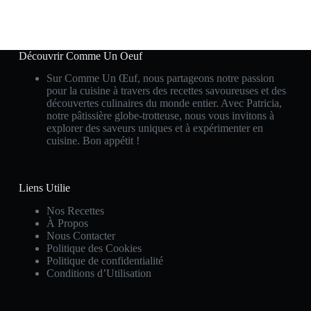
Découvrir Comme Un Oeuf
Sur Comme Un Œuf, nous partageons notre passion
pour la cuisine à travers des recettes savoureuses et des
découvertes culinaires du monde entier. Avec Patricia,
notre pâtissière globe-trotteuse, nous vous invitons à
explorer des saveurs uniques et à expérimenter en
cuisine. Bon appétit !
Liens Utilie
Nos Recettes
À Propos
Nous Contacter
Politique des Cookies
Politique de confidentialité
Conditions d’Utilisation