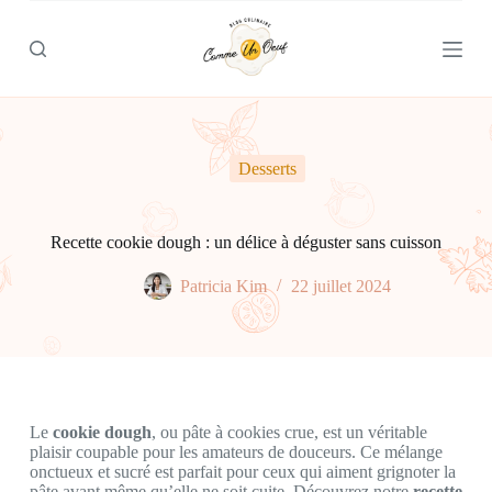
P
a
s
s
e
r
a
u
Desserts
c
o
n
t
Recette cookie dough : un délice à déguster sans cuisson
e
n
Patricia Kim
22 juillet 2024
u
Le
cookie dough
, ou pâte à cookies crue, est un véritable
plaisir coupable pour les amateurs de douceurs. Ce mélange
onctueux et sucré est parfait pour ceux qui aiment grignoter la
pâte avant même qu’elle ne soit cuite. Découvrez notre
recette