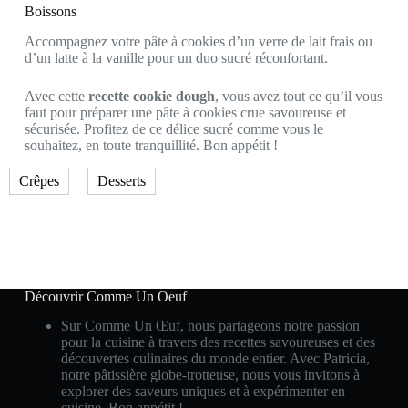
Boissons
Accompagnez votre pâte à cookies d’un verre de lait frais ou
d’un latte à la vanille pour un duo sucré réconfortant.
Avec cette
recette cookie dough
, vous avez tout ce qu’il vous
faut pour préparer une pâte à cookies crue savoureuse et
sécurisée. Profitez de ce délice sucré comme vous le
souhaitez, en toute tranquillité. Bon appétit !
Crêpes
Desserts
Découvrir Comme Un Oeuf
Sur Comme Un Œuf, nous partageons notre passion
pour la cuisine à travers des recettes savoureuses et des
découvertes culinaires du monde entier. Avec Patricia,
notre pâtissière globe-trotteuse, nous vous invitons à
explorer des saveurs uniques et à expérimenter en
cuisine. Bon appétit !