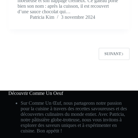
moelleuse et son nappage crémeux. Ce gâteau porte
bien son nom : après la cuisson, il est recouvert
d’une sauce chocolat qui…
Patricia Kim
3 novembre 2024
SUIVANT
Découvrir Comme Un Oeuf
Sur Comme Un Œuf, nous partageons notre passion
pour la cuisine à travers des recettes savoureuses et des
découvertes culinaires du monde entier. Avec Patricia,
notre pâtissière globe-trotteuse, nous vous invitons à
explorer des saveurs uniques et à expérimenter en
cuisine. Bon appétit !