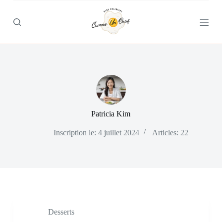
P
a
s
s
e
r
a
u
c
o
n
t
Patricia Kim
e
n
Inscription le: 4 juillet 2024
Articles: 22
u
Desserts