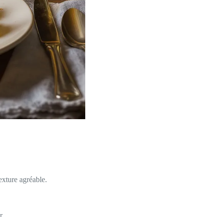
exture agréable.
r.