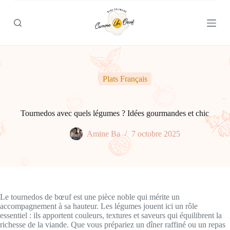
P
a
s
s
e
r
a
u
Plats Français
c
o
n
t
Tournedos avec quels légumes ? Idées gourmandes et chic
e
n
Amine Ba
7 octobre 2025
u
Le tournedos de bœuf est une pièce noble qui mérite un
accompagnement à sa hauteur. Les légumes jouent ici un rôle
essentiel : ils apportent couleurs, textures et saveurs qui équilibrent la
richesse de la viande. Que vous prépariez un dîner raffiné ou un repas