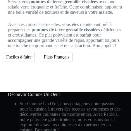
Servez vos
pommes de terre grenaille rissolées
avec une
salade verte croquante et fraîche. Cette combinaison apportera
une belle variété de textures et de saveurs à votre assiette.
Avec ces conseils et recettes, vous êtes maintenant prêt à
préparer des
pommes de terre grenaille rissolées
délicieuses
et croustillantes. Ce plat polyvalent est parfait pour
accompagner une grande variété de repas, apportant toujours
une touche de gourmandise et de satisfaction. Bon appétit !
Faciles à faire
Plats Français
Découvrir Comme Un Oeuf
Sur Comme Un Œuf, nous partageons notre passion
pour la cuisine à travers des recettes savoureuses et des
découvertes culinaires du monde entier. Avec Patricia,
notre pâtissière globe-trotteuse, nous vous invitons à
explorer des saveurs uniques et à expérimenter en
cuisine. Bon appétit !