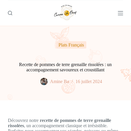
P
a
s
s
e
r
a
u
Plats Français
c
o
n
t
Recette de pommes de terre grenaille rissolées : un
e
accompagnement savoureux et croustillant
n
u
Amine Ba
16 juillet 2024
Découvrez notre
recette de pommes de terre grenaille
rissolées
, un accompagnement classique et irrésistible.
Parfaites pour accompagner vos viandes, poissons ou même