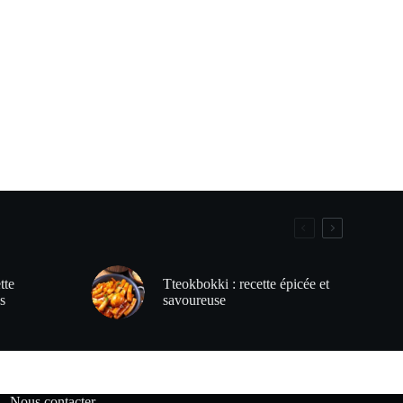
tte
Tteokbokki : recette épicée et
s
savoureuse
Nous contacter