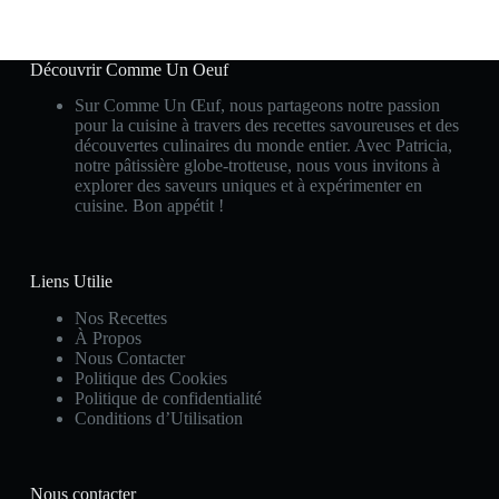
Découvrir Comme Un Oeuf
Sur Comme Un Œuf, nous partageons notre passion
pour la cuisine à travers des recettes savoureuses et des
découvertes culinaires du monde entier. Avec Patricia,
notre pâtissière globe-trotteuse, nous vous invitons à
explorer des saveurs uniques et à expérimenter en
cuisine. Bon appétit !
Liens Utilie
Nos Recettes
À Propos
Nous Contacter
Politique des Cookies
Politique de confidentialité
Conditions d’Utilisation
Nous contacter