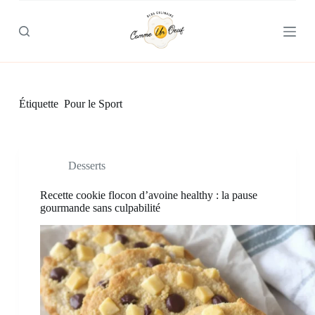
P
a
s
s
e
r
a
u
Étiquette
Pour le Sport
c
o
n
t
e
Desserts
n
u
Recette cookie flocon d’avoine healthy : la pause
gourmande sans culpabilité