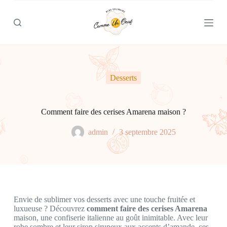
P
a
s
s
e
r
a
u
Desserts
c
o
n
t
Comment faire des cerises Amarena maison ?
e
n
admin
3 septembre 2025
u
Envie de sublimer vos desserts avec une touche fruitée et
luxueuse ? Découvrez
comment faire des cerises Amarena
maison, une confiserie italienne au goût inimitable. Avec leur
robe sombre et leur sirop sirupeux aux accents d’amande, ces