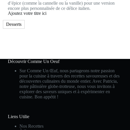
d’épice (comme la cannelle ou la vanille) pour une version
encore plus personnalisée de ce délice italien.
Ajoutez votre titre ici
Desserts
Découvrir Comme Un Oeuf
Sur Comme Un Œuf, nous partageons notre passion
pour la cuisine à travers des recettes savoureuses et des
découvertes culinaires du monde entier. Avec Patricia,
notre pâtissière globe-trotteuse, nous vous invitons à
explorer des saveurs uniques et à expérimenter en
cuisine. Bon appétit !
Liens Utilie
Nos Recettes