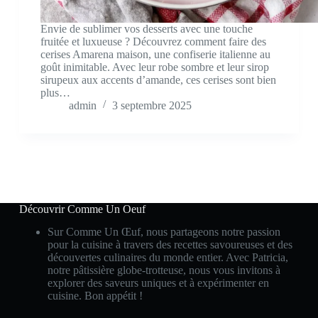
Envie de sublimer vos desserts avec une touche
fruitée et luxueuse ? Découvrez comment faire des
cerises Amarena maison, une confiserie italienne au
goût inimitable. Avec leur robe sombre et leur sirop
sirupeux aux accents d’amande, ces cerises sont bien
plus…
admin
3 septembre 2025
Découvrir Comme Un Oeuf
Sur Comme Un Œuf, nous partageons notre passion
pour la cuisine à travers des recettes savoureuses et des
découvertes culinaires du monde entier. Avec Patricia,
notre pâtissière globe-trotteuse, nous vous invitons à
explorer des saveurs uniques et à expérimenter en
cuisine. Bon appétit !