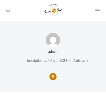
P
a
s
s
e
r
a
u
c
o
n
t
admin
e
n
Inscription le: 14 juin 2024
Articles: 3
u