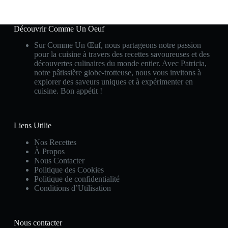
Découvrir Comme Un Oeuf
Sur Comme Un Œuf, nous partageons notre passion
pour la cuisine à travers des recettes savoureuses et des
découvertes culinaires du monde entier. Avec Patricia,
notre pâtissière globe-trotteuse, nous vous invitons à
explorer des saveurs uniques et à expérimenter en
cuisine. Bon appétit !
Liens Utilie
Nos Recettes
À Propos
Nous Contacter
Politique des Cookies
Politique de confidentialité
Conditions d’Utilisation
Nous contacter